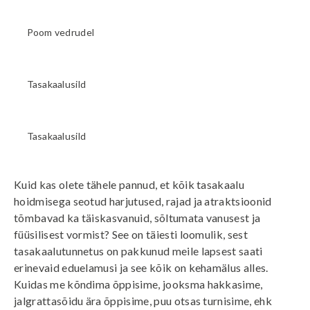
Poom vedrudel
Tasakaalusild
Tasakaalusild
Kuid kas olete tähele pannud, et kõik tasakaalu
hoidmisega seotud harjutused, rajad ja atraktsioonid
tõmbavad ka täiskasvanuid, sõltumata vanusest ja
füüsilisest vormist? See on täiesti loomulik, sest
tasakaalutunnetus on pakkunud meile lapsest saati
erinevaid eduelamusi ja see kõik on kehamälus alles.
Kuidas me kõndima õppisime, jooksma hakkasime,
jalgrattasõidu ära õppisime, puu otsas turnisime, ehk