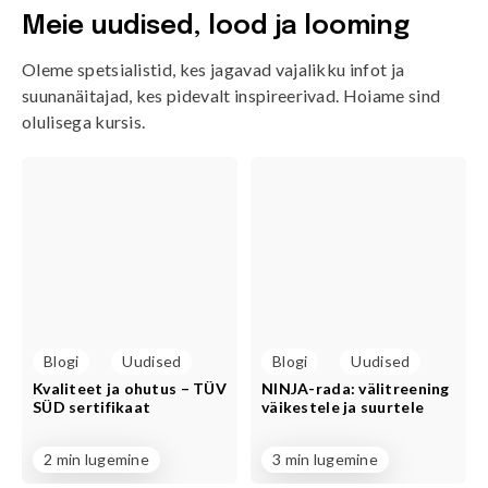
Meie uudised, lood ja looming
Oleme spetsialistid, kes jagavad vajalikku infot ja
suunanäitajad, kes pidevalt inspireerivad. Hoiame sind
olulisega kursis.
Blogi
Uudised
Blogi
Uudised
Kvaliteet ja ohutus – TÜV
NINJA-rada: välitreening
SÜD sertifikaat
väikestele ja suurtele
2 min lugemine
3 min lugemine