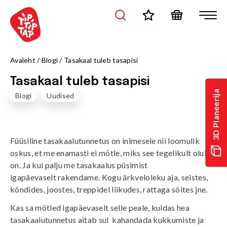
Avaleht
/
Blogi
/
Tasakaal tuleb tasapisi
Tasakaal tuleb tasapisi
3D Planeerija
Blogi
Uudised
Füüsiline tasakaalutunnetus on inimesele nii loomulik
oskus, et me enamasti ei mõtle, miks see tegelikult oluline
on. Ja kui palju me tasakaalus püsimist
igapäevaselt rakendame. Kogu ärkveloleku aja, seistes,
kõndides, joostes, treppidel liikudes, rattaga sõites jne.
Kas sa mõtled igapäevaselt selle peale, kuidas hea
tasakaalutunnetus aitab sul kahandada kukkumiste ja