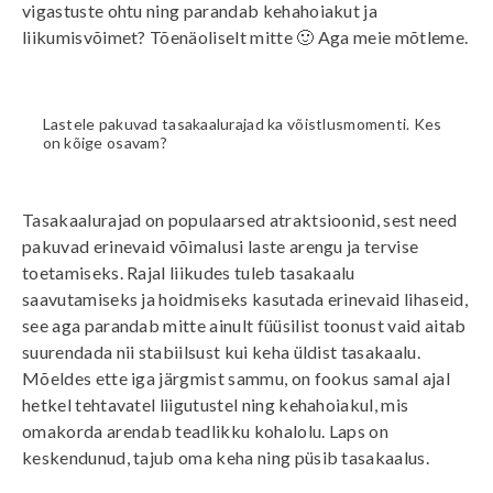
vigastuste ohtu ning parandab kehahoiakut ja
liikumisvõimet? Tõenäoliselt mitte 🙂 Aga meie mõtleme.
Lastele pakuvad tasakaalurajad ka võistlusmomenti. Kes
on kõige osavam?
Tasakaalurajad on populaarsed atraktsioonid, sest need
pakuvad erinevaid võimalusi laste arengu ja tervise
toetamiseks. Rajal liikudes tuleb tasakaalu
saavutamiseks ja hoidmiseks kasutada erinevaid lihaseid,
see aga parandab mitte ainult füüsilist toonust vaid aitab
suurendada nii stabiilsust kui keha üldist tasakaalu.
Mõeldes ette iga järgmist sammu, on fookus samal ajal
hetkel tehtavatel liigutustel ning kehahoiakul, mis
omakorda arendab teadlikku kohalolu. Laps on
keskendunud, tajub oma keha ning püsib tasakaalus.