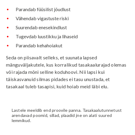
Parandab füüsilist jõudlust
Vähendab vigastuste riski
Suurendab enesekindlust
Tugevdab luustikku ja lihaseid
Parandab kehahoiakut
Seda on piisavalt selleks, et suunata lapsed
mänguväljakutele, kus korralikud tasakaalurajad olemas
või rajada mõni selline koduhoovi. Nii lapsi kui
täiskasvanuid silmas pidades ei tasu unustada, et
tasakaal tuleb tasapisi, kuid hoiab meid läbi elu.
Lastele meeldib end proovile panna. Tasakaalutunnetust
arendavad poomid, sillad, plaadid jne on alati suured
lemmikud.