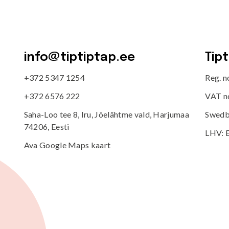
info@tiptiptap.ee
Tip
+372 5347 1254
Reg. 
+372 6576 222
VAT n
Saha-Loo tee 8, Iru, Jõelähtme vald, Harjumaa
Swedb
74206, Eesti
LHV: 
Ava Google Maps kaart