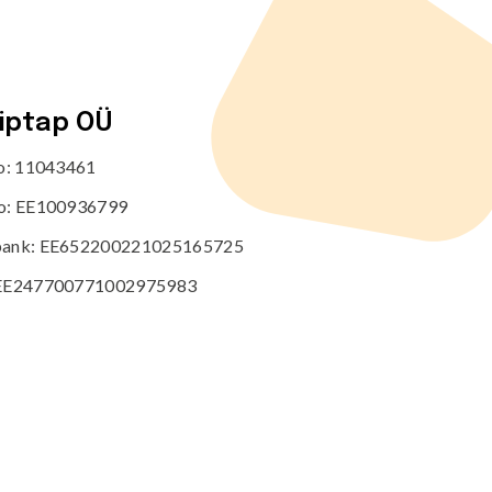
tiptap OÜ
no: 11043461
o: EE100936799
ank: EE652200221025165725
EE247700771002975983