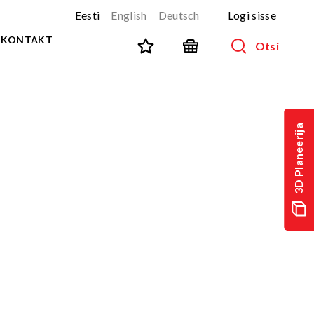
Eesti
English
Deutsch
Logi sisse
KONTAKT
Otsi
SPORT JA FITNESS
Kõik tooted
3D Planeerija
NINJA-rada
UUS!
PARKUUR
UUS!
URBAN sari
UUS!
Spordivahendid
Välitreeningvahendid
d
Tänavatreening
)
Roostevaba välijõusaal
Multifunktsionaalsed väljakud
TEQ mängulauad