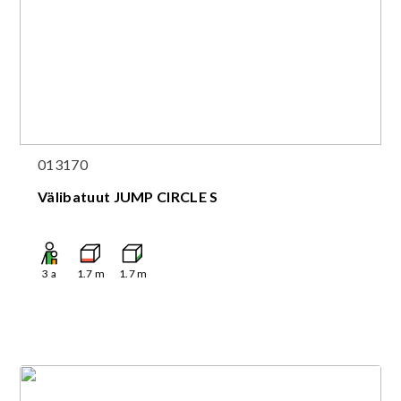
013170
Välibatuut JUMP CIRCLE S
3
a
1.7
m
1.7
m