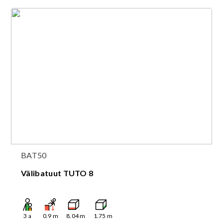
BAT50
Välibatuut TUTO 8
3
a
0.9
m
8.04
m
1.75
m