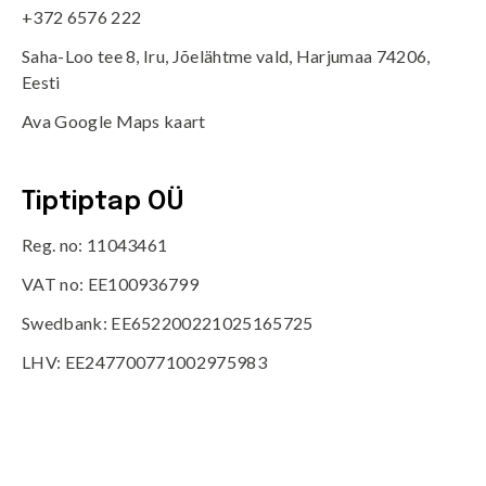
+372 6576 222
Saha-Loo tee 8, Iru, Jõelähtme vald, Harjumaa 74206,
Eesti
Ava Google Maps kaart
Tiptiptap OÜ
Reg. no: 11043461
VAT no: EE100936799
Swedbank: EE652200221025165725
LHV: EE247700771002975983