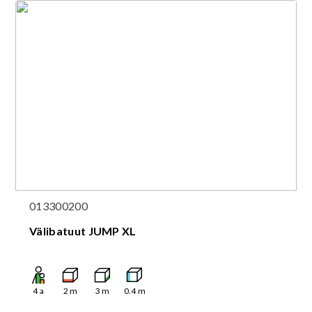
013300200
Välibatuut JUMP XL
4
a
2
m
3
m
0.4
m