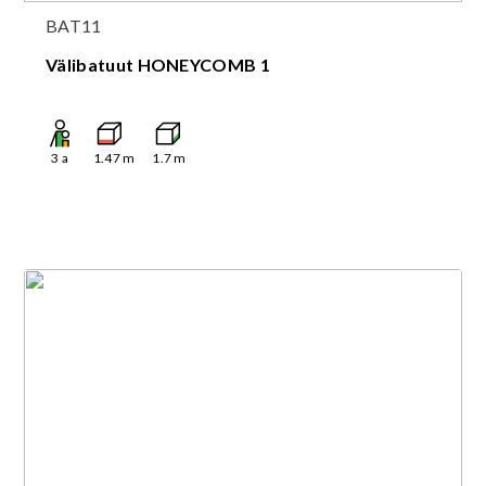
BAT11
Välibatuut HONEYCOMB 1
3
a
1.47
m
1.7
m