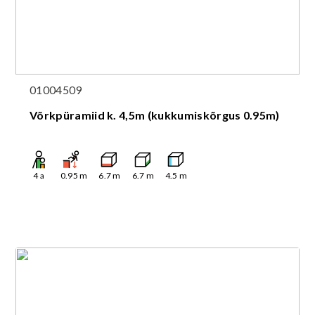
01004509
Võrkpüramiid k. 4,5m (kukkumiskõrgus 0.95m)
4
a
0.95
m
6.7
m
6.7
m
4.5
m