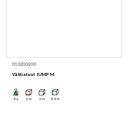
013200200
Välibatuut JUMP M
4
a
2
m
2
m
0.4
m