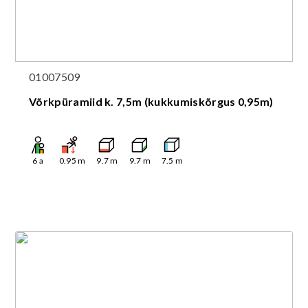
01007509
Võrkpüramiid k. 7,5m (kukkumiskõrgus 0,95m)
6
a
0.95
m
9.7
m
9.7
m
7.5
m