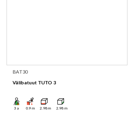
BAT30
Välibatuut TUTO 3
3
a
0.9
m
2.98
m
2.98
m