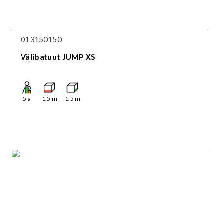
013150150
Välibatuut JUMP XS
5
a
1.5
m
1.5
m