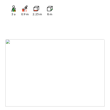
3
a
0.9
m
2.25
m
8
m