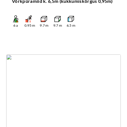
Võrkpüramiid k. 6,5m (kukkumiskõrgus 0,95m)
6
a
0.95
m
9.7
m
9.7
m
6.5
m