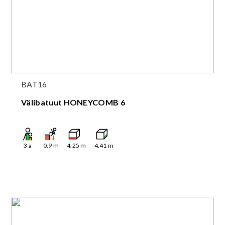
BAT16
Välibatuut HONEYCOMB 6
3
a
0.9
m
4.25
m
4.41
m