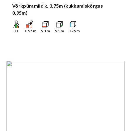
Võrkpüramiid k. 3,75m (kukkumiskõrgus
0,95m)
3
a
0.95
m
5.1
m
5.1
m
3.75
m