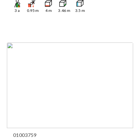
3
a
0.95
m
4
m
3.46
m
3.5
m
01003759