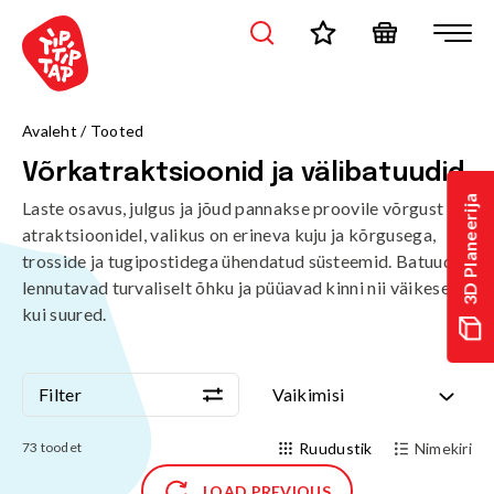
Avaleht
/
Tooted
Võrkatraktsioonid ja välibatuudid
3D Planeerija
Laste osavus, julgus ja jõud pannakse proovile võrgust
atraktsioonidel, valikus on erineva kuju ja kõrgusega,
trosside ja tugipostidega ühendatud süsteemid. Batuudid
lennutavad turvaliselt õhku ja püüavad kinni nii väikesed
kui suured.
Filter
Vaikimisi
Filter
Vaikimisi
73
toodet
Ruudustik
Nimekiri
LOAD PREVIOUS