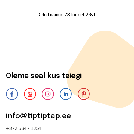
Oled näinud
73
toodet
73st
Oleme seal kus teiegi
info@tiptiptap.ee
+372 5347 1254