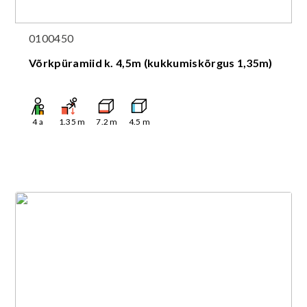
0100450
Võrkpüramiid k. 4,5m (kukkumiskõrgus 1,35m)
4
a
1.35
m
7.2
m
4.5
m