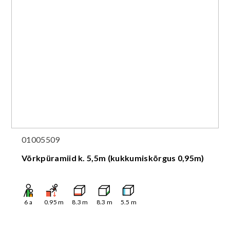
01005509
Võrkpüramiid k. 5,5m (kukkumiskõrgus 0,95m)
6
a
0.95
m
8.3
m
8.3
m
5.5
m