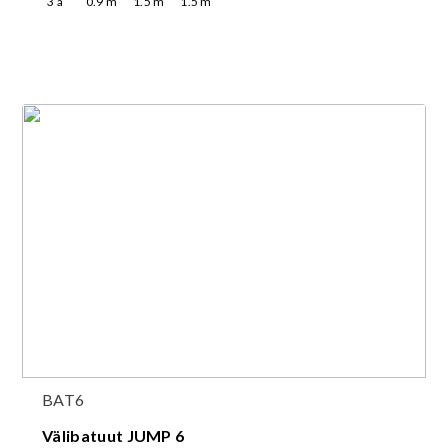
3
a
0.9
m
1.5
m
1.5
m
BAT6
Välibatuut JUMP 6