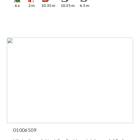
6
a
2
m
10.35
m
10.35
m
6.5
m
01006509