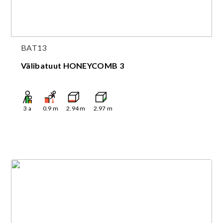
BAT13
Välibatuut HONEYCOMB 3
3
a
0.9
m
2.94
m
2.97
m