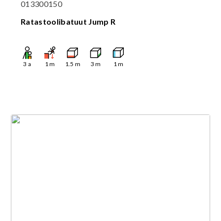
013300150
Ratastoolibatuut Jump R
3
a
1
m
1.5
m
3
m
1
m