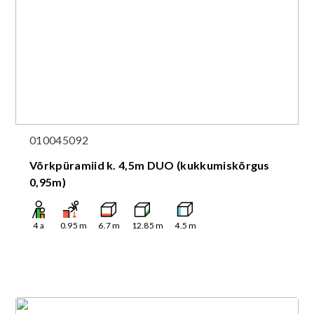
010045092
Võrkpüramiid k. 4,5m DUO (kukkumiskõrgus
0,95m)
4
a
0.95
m
6.7
m
12.85
m
4.5
m