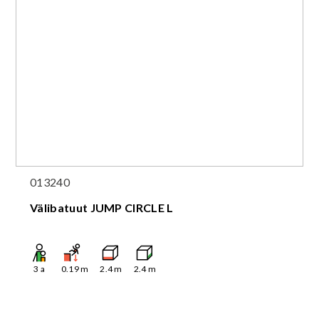
013240
Välibatuut JUMP CIRCLE L
3
a
0.19
m
2.4
m
2.4
m