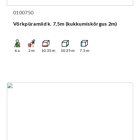
0100750
Võrkpüramiid k. 7,5m (kukkumiskõrgus 2m)
6
a
2
m
10.35
m
10.35
m
7.5
m