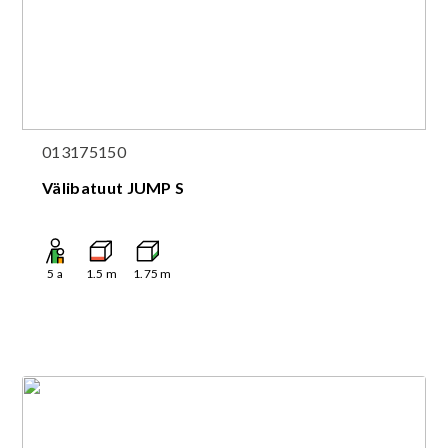
013175150
Välibatuut JUMP S
5
a
1.5
m
1.75
m