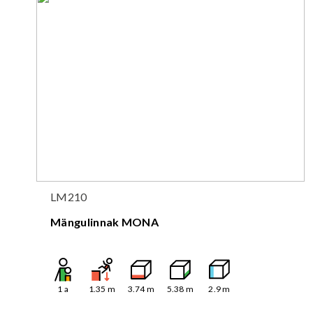
LM210
Mängulinnak MONA
1
a
1.35
m
3.74
m
5.38
m
2.9
m