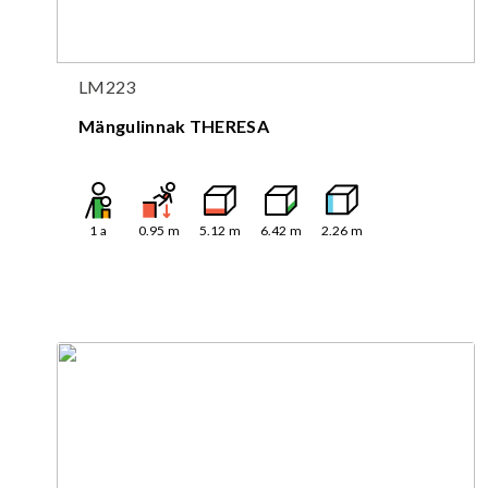
LM223
Mängulinnak THERESA
1
a
0.95
m
5.12
m
6.42
m
2.26
m