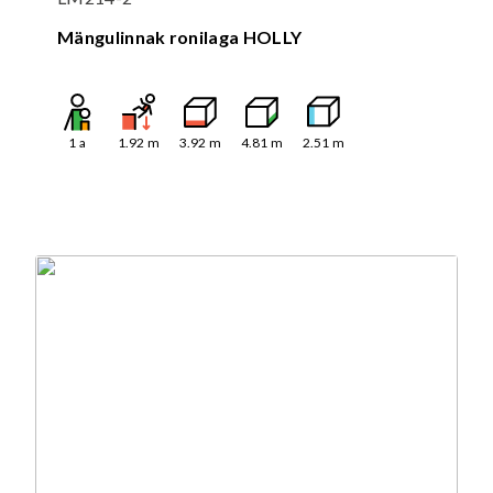
Mängulinnak ronilaga HOLLY
1
a
1.92
m
3.92
m
4.81
m
2.51
m