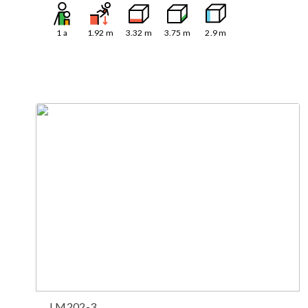
1
a
1.92
m
3.32
m
3.75
m
2.9
m
LM202-3