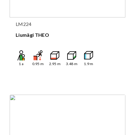
LM224
Liumägi THEO
1
a
0.95
m
2.95
m
3.48
m
1.9
m