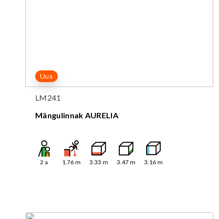
Uus
LM241
Mängulinnak AURELIA
2
a
1.76
m
3.33
m
3.47
m
3.16
m