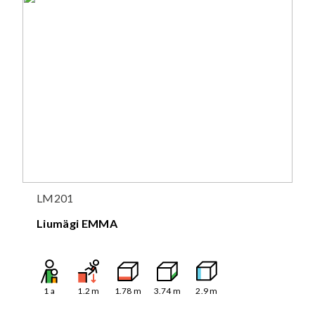
LM201
Liumägi EMMA
1
a
1.2
m
1.78
m
3.74
m
2.9
m