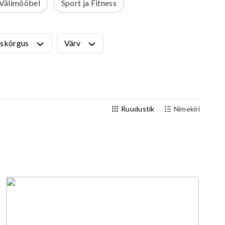
Välimööbel
Sport ja Fitness
Välijõusaal
Seenioritele
skõrgus
Värv
Ruudustik
Nimekiri