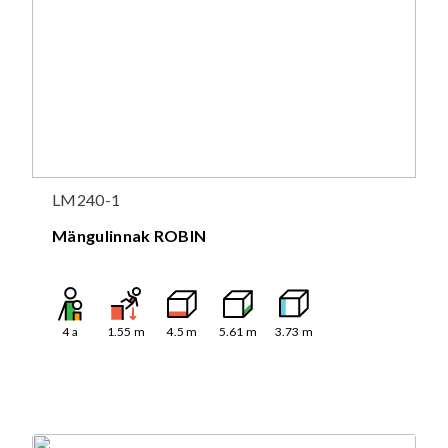
LM240-1
Mängulinnak ROBIN
4
a
1.55
m
4.5
m
5.61
m
3.73
m