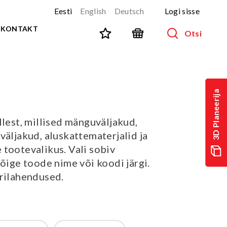
Eesti
English
Deutsch
Logi sisse
KONTAKT
Otsi
SPORT JA FITNESS
Kõik tooted
3D Planeerija
NINJA-rada
UUS!
llest, millised mänguväljakud,
PARKUUR
UUS!
väljakud, aluskattematerjalid ja
URBAN sari
UUS!
tootevalikus. Vali sobiv
Spordivahendid
 õige toode nime või koodi järgi.
Välitreeningvahendid
erilahendused.
d
Tänavatreening
)
Roostevaba välijõusaal
Multifunktsionaalsed väljakud
TEQ mängulauad