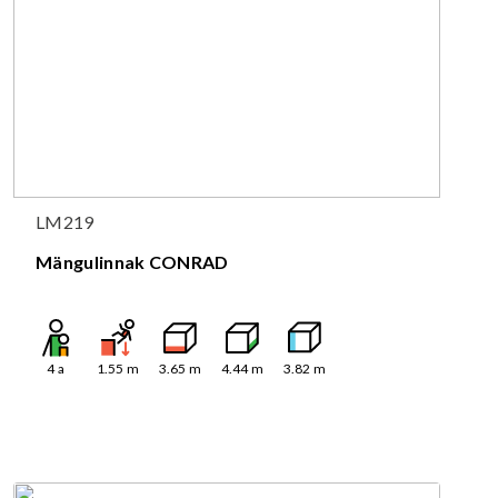
LM219
Mängulinnak CONRAD
4
a
1.55
m
3.65
m
4.44
m
3.82
m