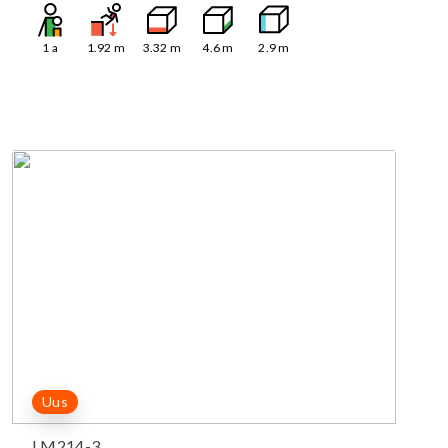
1
a
1.92
m
3.32
m
4.6
m
2.9
m
Uus
LM214-3