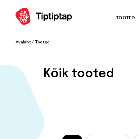
TOOTED
Avaleht
/
Tooted
TEEM
Kõik toote
NORD
UUS!
Kõik tooted
TRIBU
UUS!
TALUE
UUS!
ARKTI
UUS!
OCTO teem
MÄNGUVÄLJAKUD
ZODIAC te
Kõik tooted
AMAZON te
Mängulinnakud
PIRATE WO
Ronilad
WATER WOR