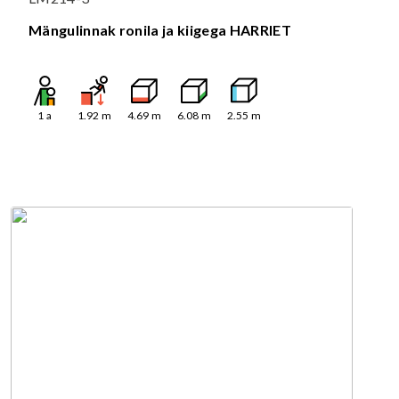
Mängulinnak ronila ja kiigega HARRIET
1
a
1.92
m
4.69
m
6.08
m
2.55
m