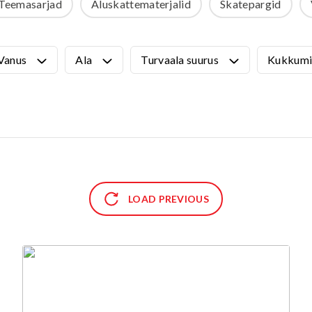
Teemasarjad
Aluskattematerjalid
Skatepargid
VÄLIMÖÖBEL
Kõik tooted
guvahendid
Linnaruumi tooted
Vanus
Ala
Turvaala suurus
Kukkumi
Laste lauad ja pingid
ATTEMATERJALID
Pargipingid
Prügikastid
d
Jalgrattahoidjad
aluskate
Aiad
d
Koerteväljaku tooted (Agility)
s
uru turvaaluskate
LOAD PREVIOUS
rukärg
pave kivikatend