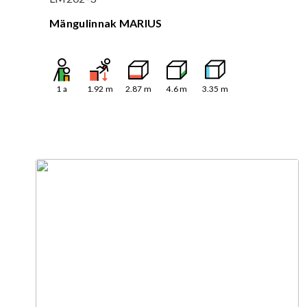
Mängulinnak MARIUS
1
a
1.92
m
2.87
m
4.6
m
3.35
m