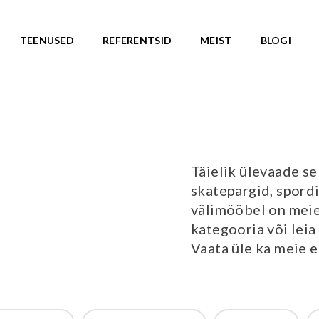
TEENUSED
REFERENTSID
MEIST
BLOGI
ASARJAD
SKATEPARGID
d
Kõik tooted
Valmislahendused
IC ROOTS
Täielik ülevaade se
Minirambid
TE TO WILDLIFE
skatepargid, spordi
Skatepargi elemendid
LU teemasari
välimööbel on meie 
Plaza skatepargid
KA teemasari
kategooria või leia
Monoliitsed skatepargid
asari
Vaata üle ka meie 
Mobiilsed skatepargi elemendi
emasari
Pumptrackid (rattapargid
emasari
UUS!
RLD teemasari
LD teemasari