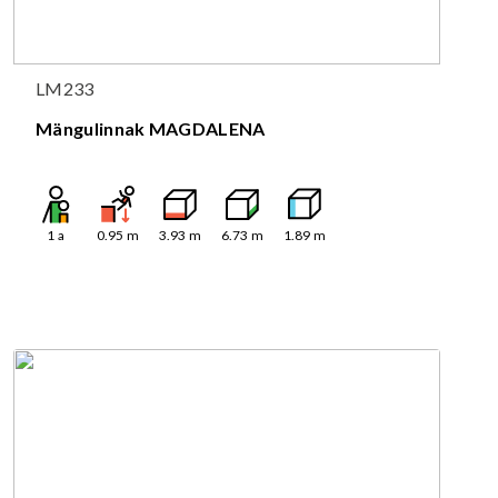
LM233
Mängulinnak MAGDALENA
1
a
0.95
m
3.93
m
6.73
m
1.89
m