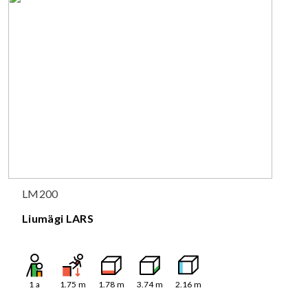
LM200
Liumägi LARS
1
a
1.75
m
1.78
m
3.74
m
2.16
m