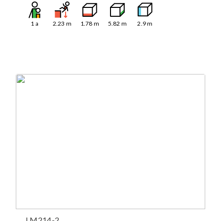
1
a
2.23
m
1.78
m
5.82
m
2.9
m
LM214-2