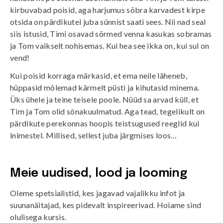
kirbuvabad poisid, aga harjumus sõbra karvadest kirpe
otsida on pärdikutel juba sünnist saati sees. Nii nad seal
siis istusid, Timi osavad sõrmed venna kasukas sobramas
ja Tom vaikselt nohisemas. Kui hea see ikka on, kui sul on
vend!
Kui poisid korraga märkasid, et ema neile läheneb,
hüppasid mõlemad kärmelt püsti ja kihutasid minema.
Üks ühele ja teine teisele poole. Nüüd sa arvad küll, et
Tim ja Tom olid sõnakuulmatud. Aga tead, tegelikult on
pärdikute perekonnas hoopis teistsugused reeglid kui
inimestel. Millised, sellest juba järgmises loos…
Meie uudised, lood ja looming
Oleme spetsialistid, kes jagavad vajalikku infot ja
suunanäitajad, kes pidevalt inspireerivad. Hoiame sind
olulisega kursis.