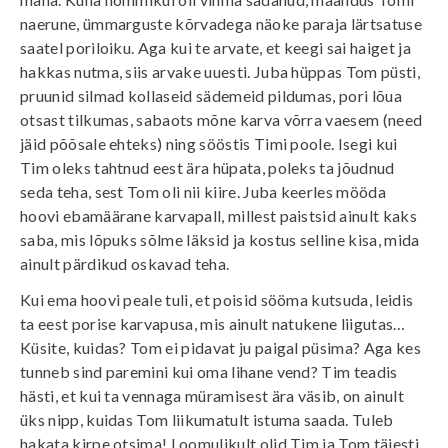
naerune, ümmarguste kõrvadega näoke paraja lärtsatuse
saatel poriloiku. Aga kui te arvate, et keegi sai haiget ja
hakkas nutma, siis arvake uuesti. Juba hüppas Tom püsti,
pruunid silmad kollaseid sädemeid pildumas, pori lõua
otsast tilkumas, sabaots mõne karva võrra vaesem (need
jäid põõsale ehteks) ning sööstis Timi poole. Isegi kui
Tim oleks tahtnud eest ära hüpata, poleks ta jõudnud
seda teha, sest Tom oli nii kiire. Juba keerles mööda
hoovi ebamäärane karvapall, millest paistsid ainult kaks
saba, mis lõpuks sõlme läksid ja kostus selline kisa, mida
ainult pärdikud oskavad teha.
Kui ema hoovi peale tuli, et poisid sööma kutsuda, leidis
ta eest porise karvapusa, mis ainult natukene liigutas…
Küsite, kuidas? Tom ei pidavat ju paigal püsima? Aga kes
tunneb sind paremini kui oma lihane vend? Tim teadis
hästi, et kui ta vennaga müramisest ära väsib, on ainult
üks nipp, kuidas Tom liikumatult istuma saada. Tuleb
hakata kirpe otsima! Loomulikult olid Tim ja Tom täiesti