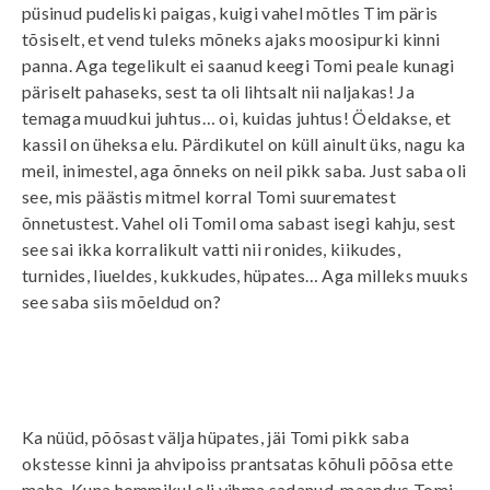
püsinud pudeliski paigas, kuigi vahel mõtles Tim päris
tõsiselt, et vend tuleks mõneks ajaks moosipurki kinni
panna. Aga tegelikult ei saanud keegi Tomi peale kunagi
päriselt pahaseks, sest ta oli lihtsalt nii naljakas! Ja
temaga muudkui juhtus… oi, kuidas juhtus! Öeldakse, et
kassil on üheksa elu. Pärdikutel on küll ainult üks, nagu ka
meil, inimestel, aga õnneks on neil pikk saba. Just saba oli
see, mis päästis mitmel korral Tomi suurematest
õnnetustest. Vahel oli Tomil oma sabast isegi kahju, sest
see sai ikka korralikult vatti nii ronides, kiikudes,
turnides, liueldes, kukkudes, hüpates… Aga milleks muuks
see saba siis mõeldud on?
Ka nüüd, põõsast välja hüpates, jäi Tomi pikk saba
okstesse kinni ja ahvipoiss prantsatas kõhuli põõsa ette
maha. Kuna hommikul oli vihma sadanud, maandus Tomi