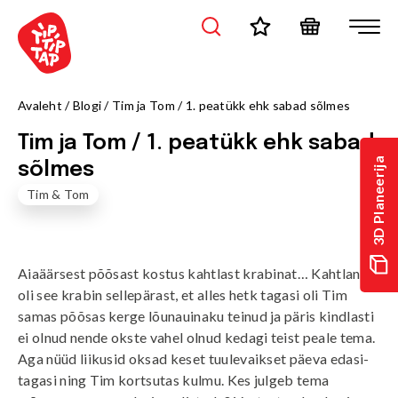
Avaleht
/
Blogi
/
Tim ja Tom / 1. peatükk ehk sabad sõlmes
Tim ja Tom / 1. peatükk ehk sabad
3D Planeerija
sõlmes
Tim & Tom
Aiaäärsest põõsast kostus kahtlast krabinat… Kahtlane
oli see krabin sellepärast, et alles hetk tagasi oli Tim
samas põõsas kerge lõunauinaku teinud ja päris kindlasti
ei olnud nende okste vahel olnud kedagi teist peale tema.
Aga nüüd liikusid oksad keset tuulevaikset päeva edasi-
tagasi ning Tim kortsutas kulmu. Kes julgeb tema