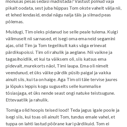
mõnusas pesas sedasi madistada? Vastust polnud vaja
pikalt oodata, sest juba hüppas Tom okste vahelt välja nii,
et lehed lendasid, endal nägu nalja täis ja silmad peas
põlemas.
Muidugi, Tim oleks pidanud ise selle peale tulema. Kuigi
välimuselt nii sarnased, et isegi oma ema neid segamini
ajas, olid Tim ja Tom tegelikult kaks väga erinevat
pärdikupoissi. Tim oli rahulik ja aeglane. Nii vaikne ja
tagasihoidlik, et kui ta väiksem oli, siis katsus ema
pidevalt, murekorts näol, Timi laupa. Ema oli nimelt
veendunud, et üks väike pärdik püsib paigal ja vakka
ainult siis, kui ta on haige. Aga Tim oli täie tervise juures
ja lõpuks leppis kogu suguselts selle kummalise
tõsiasjaga, et üks nende seast ongi natuke teistsugune.
Ettevaatlik ja rahulik.
Tomiga olid hoopis teised lood! Teda jagus igale poole ja
isegi siis, kui toas oli ainult Tom, tundus emale vahel, et
tuppa on lahti lastud pöörane kari pärdikuid. Tom ei