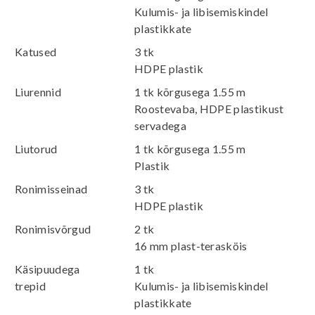
Kulumis- ja libisemiskindel
plastikkate
Katused
3 tk
HDPE plastik
Liurennid
1 tk kõrgusega 1.55 m
Roostevaba, HDPE plastikust
servadega
Liutorud
1 tk kõrgusega 1.55 m
Plastik
Ronimisseinad
3 tk
HDPE plastik
Ronimisvõrgud
2 tk
16 mm plast-terasköis
Käsipuudega
1 tk
trepid
Kulumis- ja libisemiskindel
plastikkate