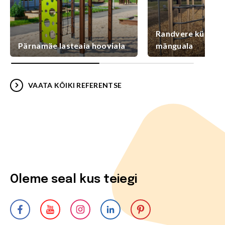
Randvere külaplat
Pärnamäe lasteaia hooviala
mänguala
VAATA KÕIKI REFERENTSE
Oleme seal kus teiegi