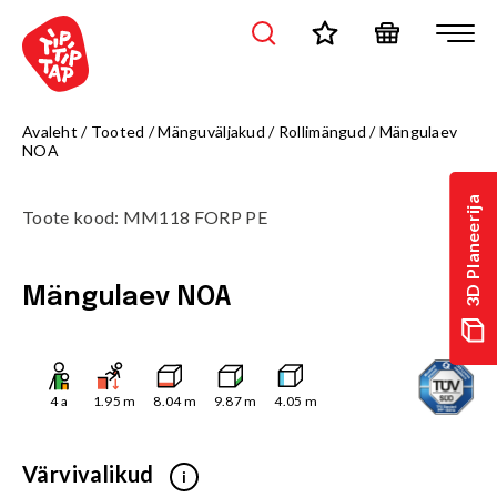
Avaleht
/
Tooted
/
Mänguväljakud
/
Rollimängud
/
Mängulaev
NOA
3D Planeerija
Toote kood
:
MM118 FORP PE
Mängulaev NOA
4
a
1.95
m
8.04
m
9.87
m
4.05
m
Värvivalikud
i