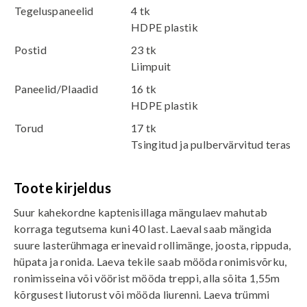
Tegeluspaneelid
4 tk
HDPE plastik
Postid
23 tk
Liimpuit
Paneelid/Plaadid
16 tk
HDPE plastik
Torud
17 tk
Tsingitud ja pulbervärvitud teras
Toote kirjeldus
Suur kahekordne kaptenisillaga mängulaev mahutab
korraga tegutsema kuni 40 last. Laeval saab mängida
suure lasterühmaga erinevaid rollimänge, joosta, rippuda,
hüpata ja ronida. Laeva tekile saab mööda ronimisvõrku,
ronimisseina või vöörist mööda treppi, alla sõita 1,55m
kõrgusest liutorust või mööda liurenni. Laeva trümmi