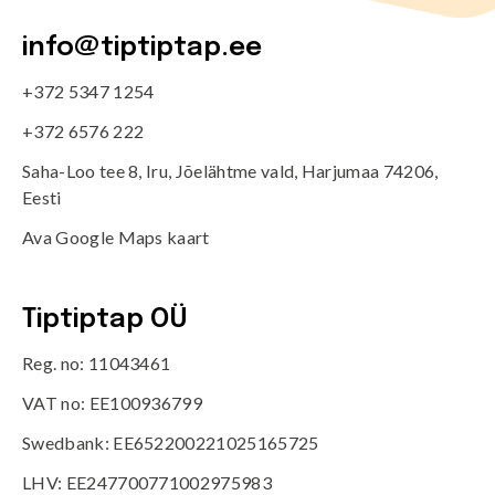
info@tiptiptap.ee
+372 5347 1254
+372 6576 222
Saha-Loo tee 8, Iru, Jõelähtme vald, Harjumaa 74206,
Eesti
Ava Google Maps kaart
Tiptiptap OÜ
Reg. no: 11043461
VAT no: EE100936799
Swedbank: EE652200221025165725
LHV: EE247700771002975983