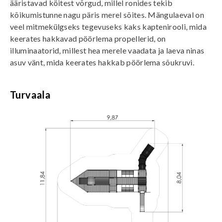
ääristavad köitest võrgud, millel ronides tekib
kõikumistunne nagu päris merel sõites. Mängulaeval on
veel mitmekülgseks tegevuseks kaks kaptenirooli, mida
keerates hakkavad pöörlema propellerid, on
illuminaatorid, millest hea merele vaadata ja laeva ninas
asuv vänt, mida keerates hakkab pöörlema sõukruvi.
Turvaala