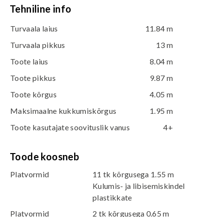
Tehniline info
Turvaala laius
11.84 m
Turvaala pikkus
13 m
Toote laius
8.04 m
Toote pikkus
9.87 m
Toote kõrgus
4.05 m
Maksimaalne kukkumiskõrgus
1.95 m
Toote kasutajate soovituslik vanus
4+
Toode koosneb
Platvormid
11 tk kõrgusega 1.55 m
Kulumis- ja libisemiskindel
plastikkate
Platvormid
2 tk kõrgusega 0.65 m