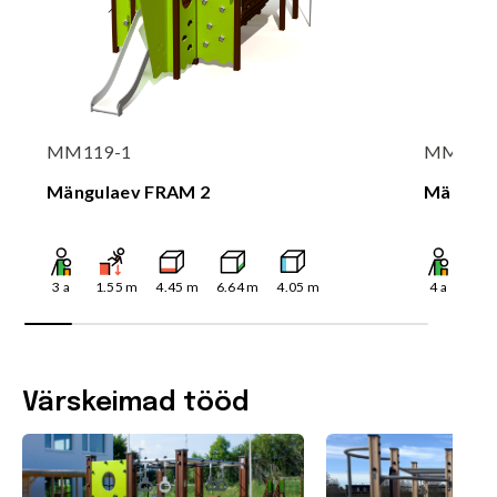
MM119-1
MM119
Mängulaev FRAM 2
Mängul
3
a
1.55
m
4.45
m
6.64
m
4.05
m
4
a
1.5
Värskeimad tööd