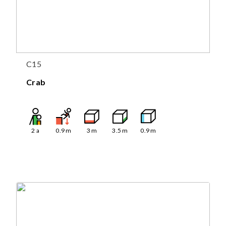
C15
Crab
2
a
0.9
m
3
m
3.5
m
0.9
m