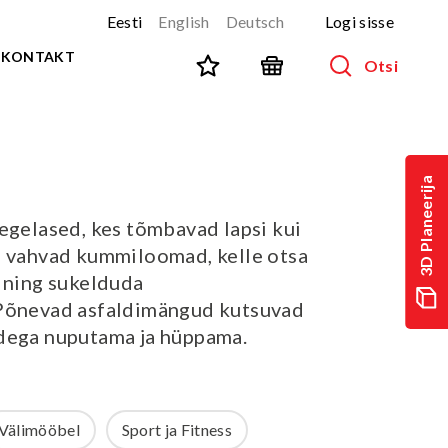
Eesti
English
Deutsch
Logi sisse
KONTAKT
Otsi
SPORT JA FITNESS
Kõik tooted
3D Planeerija
NINJA-rada
UUS!
egelased, kes tõmbavad lapsi kui
PARKUUR
UUS!
n vahvad kummiloomad, kelle otsa
URBAN sari
UUS!
a ning sukelduda
Spordivahendid
 Põnevad asfaldimängud kutsuvad
Välitreeningvahendid
dega nuputama ja hüppama.
d
Tänavatreening
)
Roostevaba välijõusaal
Multifunktsionaalsed väljakud
Välimööbel
Sport ja Fitness
TEQ mängulauad