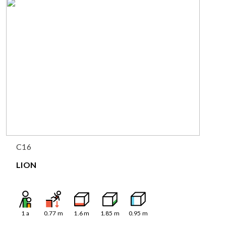
C16
LION
1
a
0.77
m
1.6
m
1.85
m
0.95
m