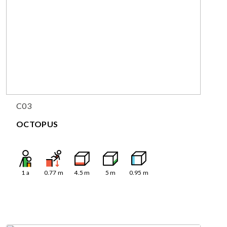
C03
OCTOPUS
1
a
0.77
m
4.5
m
5
m
0.95
m