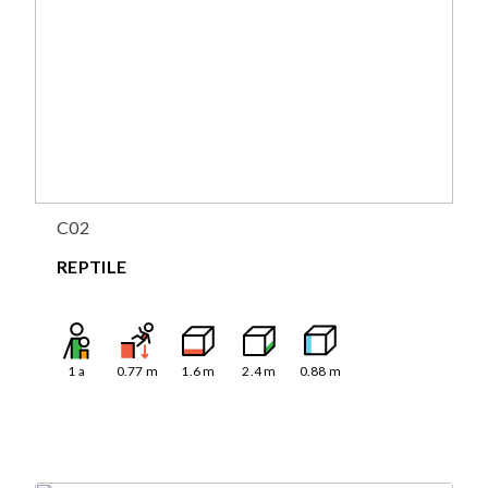
C02
REPTILE
1
a
0.77
m
1.6
m
2.4
m
0.88
m