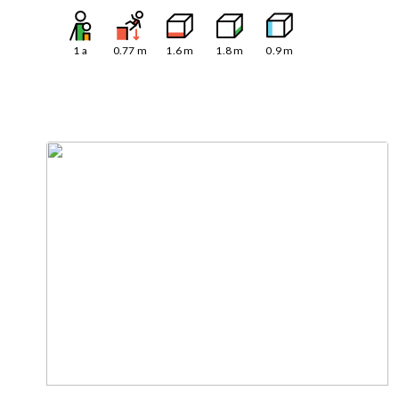
1
a
0.77
m
1.6
m
1.8
m
0.9
m