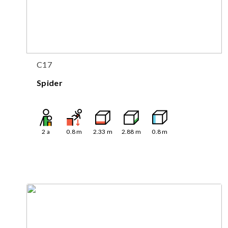
C17
Spider
2
a
0.8
m
2.33
m
2.88
m
0.8
m