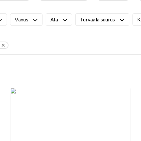
VÄLIMÖÖBEL
Kõik tooted
guvahendid
Vanus
Ala
Turvaala suurus
K
Linnaruumi tooted
Laste lauad ja pingid
ATTEMATERJALID
Pargipingid
Prügikastid
d
Jalgrattahoidjad
aluskate
Aiad
d
Koerteväljaku tooted (Agility)
s
uru turvaaluskate
rukärg
pave kivikatend