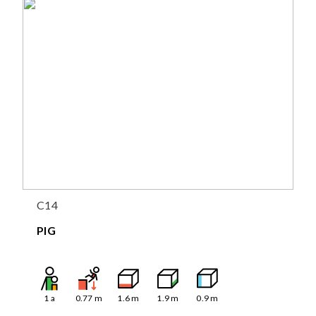
C14
PIG
1
a
0.77
m
1.6
m
1.9
m
0.9
m