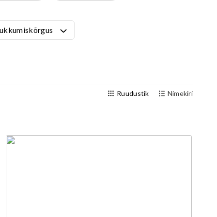
Välijõusaal
Seenioritele
ukkumiskõrgus
Ruudustik
Nimekiri