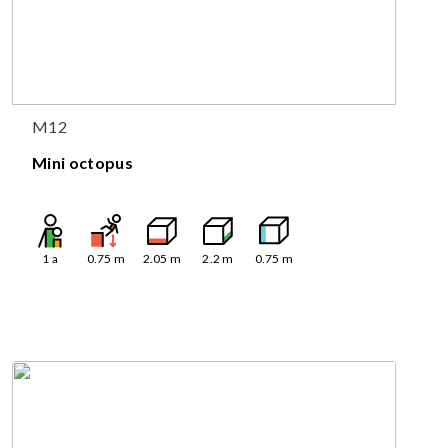
M12
Mini octopus
1
a
0.75
m
2.05
m
2.2
m
0.75
m