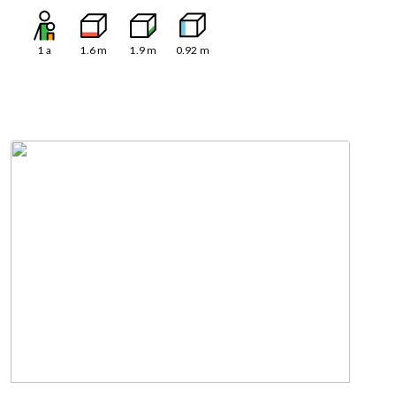
1
a
1.6
m
1.9
m
0.92
m