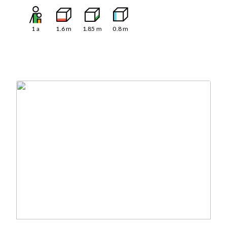
1
a
1.6
m
1.85
m
0.8
m