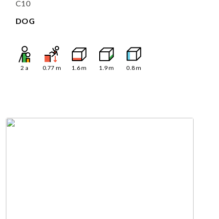
C10
DOG
2
a
0.77
m
1.6
m
1.9
m
0.8
m