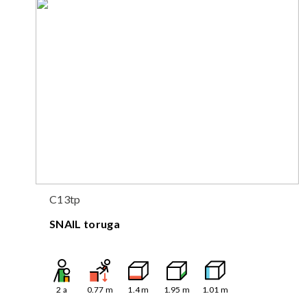
C13tp
SNAIL toruga
2
a
0.77
m
1.4
m
1.95
m
1.01
m