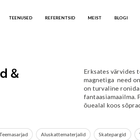
TEENUSED
REFERENTSID
MEIST
BLOGI
ASARJAD
SKATEPARGID
d
Kõik tooted
Valmislahendused
IC ROOTS
Erksates värvides t
d &
Minirambid
TE TO WILDLIFE
magnetiga  need o
Skatepargi elemendid
LU teemasari
on turvaline ronid
Plaza skatepargid
KA teemasari
fantaasiamaailma.
Monoliitsed skatepargid
asari
õuealal koos sõpra
Mobiilsed skatepargi elemendi
emasari
Pumptrackid (rattapargid
emasari
UUS!
RLD teemasari
Teemasarjad
Aluskattematerjalid
Skatepargid
LD teemasari