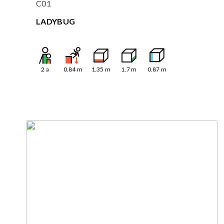
C01
LADYBUG
2
a
0.84
m
1.35
m
1.7
m
0.87
m