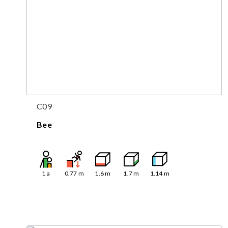
C09
Bee
1
a
0.77
m
1.6
m
1.7
m
1.14
m