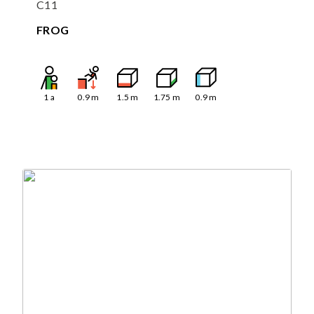
C11
FROG
1
a
0.9
m
1.5
m
1.75
m
0.9
m