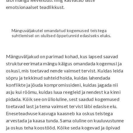
emotsionaalset teadlikkust.
Mänguväljakutel omandatud kogemused teistega
suhtlemisel on olulised õppetunnid edasiseks eluks.
Mänguväljakud
on parimad kohad, kus lapsed saavad
struktureerimata mängu käigus omandada kogemusi ja
oskusi, mis toetavad nende vaimset tervist. Kuidas leida
sõpru ja tekkinud suhteid hoida, kuidas lahendada
konflikte ja jõuda kompromissideni, kuidas jagada nii
asju kui rõõmu, kuidas luua reegleid ja nendest ka kinni
pidada. Kõik see on ülioluline, sest saadud kogemused
toetavad last ja tema vaimset tervist läbi edasise elu.
Eneseteadvuse kasvuga kaasneb ka oskus teistega
arvestada ja kaasa tunda. Sama oluline on kuuluvustunne
ja oskus teha koostööd. Kõike seda kogevad ja õpivad