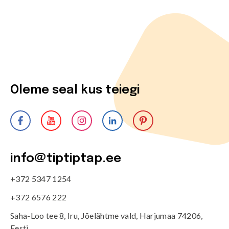
Oleme seal kus teiegi
info@tiptiptap.ee
+372 5347 1254
+372 6576 222
Saha-Loo tee 8, Iru, Jõelähtme vald, Harjumaa 74206,
Eesti