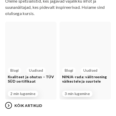
Oleme spetsialistid, kes jagavad vajalikku infot ja
suunanäitajad, kes pidevalt inspireerivad. Hoiame sind
olulisega kursis.
Blogi
Uudised
Blogi
Uudised
Kvaliteet ja ohutus – TÜV
NINJA-rada: välitreening
SÜD sertifikaat
väikestele ja suurtele
2 min lugemine
3 min lugemine
KÕIK ARTIKLID