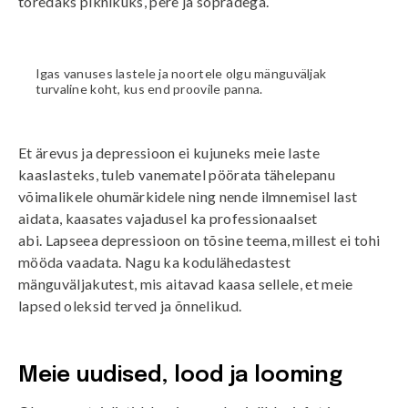
toredaks piknikuks, pere ja sõpradega.
Igas vanuses lastele ja noortele olgu mänguväljak
turvaline koht, kus end proovile panna.
Et ärevus ja depressioon ei kujuneks meie laste
kaaslasteks, tuleb vanematel pöörata tähelepanu
võimalikele ohumärkidele ning nende ilmnemisel last
aidata, kaasates vajadusel ka professionaalset
abi.
Lapseea depressioon
on tõsine teema, millest ei tohi
mööda vaadata. Nagu ka kodulähedastest
mänguväljakutest, mis aitavad kaasa sellele, et meie
lapsed oleksid terved ja õnnelikud.
Meie uudised, lood ja looming