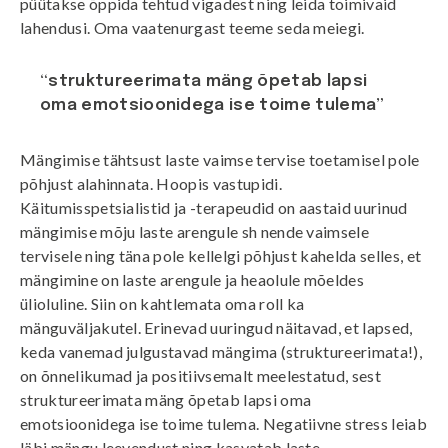
püütakse õppida tehtud vigadest ning leida toimivaid
lahendusi. Oma vaatenurgast teeme seda meiegi.
“struktureerimata mäng õpetab lapsi
oma emotsioonidega ise toime tulema”
Mängimise tähtsust laste vaimse tervise toetamisel pole
põhjust alahinnata. Hoopis vastupidi.
Käitumisspetsialistid ja -terapeudid on aastaid uurinud
mängimise mõju laste arengule sh nende vaimsele
tervisele ning täna pole kellelgi põhjust kahelda selles, et
mängimine on laste arengule ja heaolule mõeldes
ülioluline. Siin on kahtlemata oma roll ka
mänguväljakutel. Erinevad uuringud näitavad, et lapsed,
keda vanemad julgustavad mängima (struktureerimata!),
on õnnelikumad ja positiivsemalt meelestatud, sest
struktureerimata mäng õpetab lapsi oma
emotsioonidega ise toime tulema. Negatiivne stress leiab
läbi mängu leevendust ning kasvatab laste