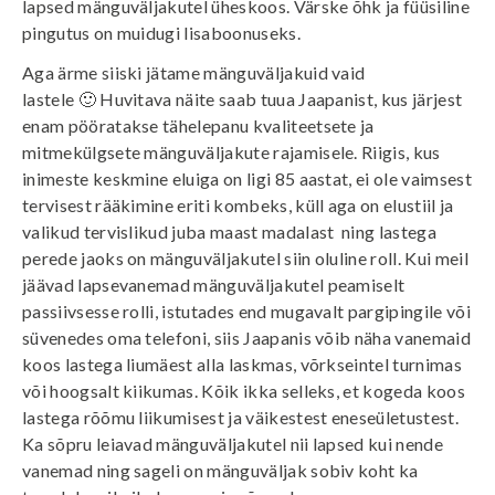
lapsed mänguväljakutel üheskoos. Värske õhk ja
füüsiline
pingutus
on muidugi lisaboonuseks.
Aga ärme siiski jätame mänguväljakuid vaid
lastele 🙂 Huvitava näite saab tuua
Jaapanist
, kus järjest
enam pööratakse tähelepanu kvaliteetsete ja
mitmekülgsete mänguväljakute rajamisele. Riigis, kus
inimeste keskmine eluiga on ligi 85 aastat, ei ole vaimsest
tervisest rääkimine eriti kombeks, küll aga on elustiil ja
valikud tervislikud juba maast madalast ning lastega
perede jaoks on mänguväljakutel siin oluline roll. Kui meil
jäävad lapsevanemad mänguväljakutel peamiselt
passiivsesse rolli, istutades end mugavalt pargipingile või
süvenedes oma telefoni, siis Jaapanis võib näha vanemaid
koos lastega liumäest alla laskmas, võrkseintel turnimas
või hoogsalt kiikumas. Kõik ikka selleks, et kogeda koos
lastega rõõmu liikumisest ja väikestest eneseületustest.
Ka sõpru leiavad mänguväljakutel nii lapsed kui nende
vanemad ning sageli on mänguväljak sobiv koht ka