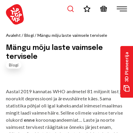
Avaleht
/
Blogi
/
Mängu mõju laste vaimsele tervisele
Mängu mõju laste vaimsele
3D Planeerija
tervisele
Blogi
Aastal 2019 kannatas
WHO andmetel
81 miljonit last ja
noorukit depressiooni ja ärevushäirete käes. Sama
statistika põhjal oli igal kaheksandal inimesel maailmas
mingit laadi vaimne häire. Selline oli meie vaimse tervise
olukord
enne
koroonapandeemiat… Laste ja noorte
vaimsest tervisest räägitakse õnneks järjest enam,