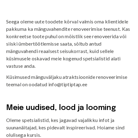
Seega oleme uute toodete kõrval valmis oma klientidele
pakkuma ka mänguvahendite renoveerimise teenust. Kas
konkreetse toote puhul on mõistlik see renoveerida või
siiski ümbertöötlemisse saata, sõltub antud
mänguvahendi reaalsest seisukorrast, kuid sellele
küsimusele oskavad meie kogenud spetsialistid alati
vastuse anda.
Küsimused mänguväljaku atraktsioonide renoveerimise
teemal on oodatud
info@tiptiptap.ee
Meie uudised, lood ja looming
Oleme spetsialistid, kes jagavad vajalikku infot ja
suunanäitajad, kes pidevalt inspireerivad. Hoiame sind
olulisega kursis.