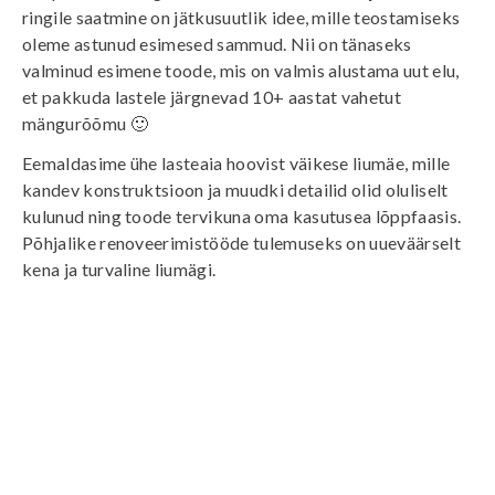
ringile saatmine on jätkusuutlik idee, mille teostamiseks
oleme astunud esimesed sammud. Nii on tänaseks
valminud esimene toode, mis on valmis alustama uut elu,
et pakkuda lastele järgnevad 10+ aastat vahetut
mängurõõmu 🙂
Eemaldasime ühe lasteaia hoovist väikese liumäe, mille
kandev konstruktsioon ja muudki detailid olid oluliselt
kulunud ning toode tervikuna oma kasutusea lõppfaasis.
Põhjalike renoveerimistööde tulemuseks on uueväärselt
kena ja turvaline liumägi.