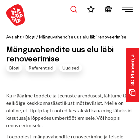
Avaleht
/
Blogi
/
Mänguvahendite uus elu läbi renoveerimise
Mänguvahendite uus elu läbi
3D Planeerija
renoveerimise
Blogi
Referentsid
Uudised
Kui räägime toodete ja teenuste arendusest, lähtume täna
eelkõige keskkonnasäästlikust mõtteviisist. Meile on
oluline, et Tiptiptapi tooted kestaksid kaua ning läheksid
kasutusaja lõppedes ümbertöötlemisele. Või hoopis
renoveerimisele.
Tõepoolest, mänguvahendite renoveerimine ja teisele