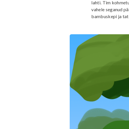
lahti. Tim kohmetu
vahele seganud pär
bambuskepi ja tat