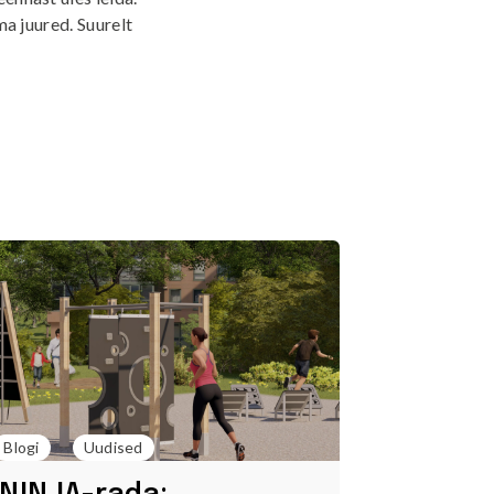
ma juured. Suurelt
Blogi
Uudised