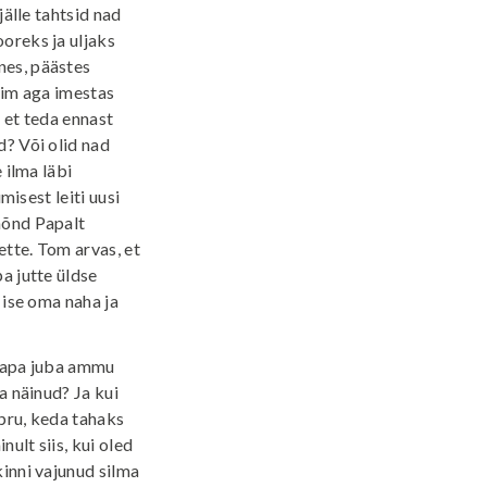
jälle tahtsid nad
oreks ja uljaks
nes, päästes
Tim aga imestas
 et teda ennast
d? Või olid nad
 ilma läbi
misest leiti uusi
mõnd Papalt
ette. Tom arvas, et
a jutte üldse
 ise oma naha ja
 Papa juba ammu
a näinud? Ja kui
õpru, keda tahaks
ult siis, kui oled
kinni vajunud silma