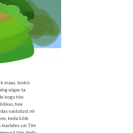
lk maas, lonkis
ning sügas ta
le kogu tõe.
töökas, hea
ndas vastutust nii
lane, keda kõik
a kuulates sai Tim
ennast üles leida.