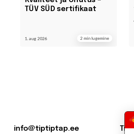
Kvaliteet ja ohutus –
TÜV SÜD sertifikaat
2 min lugemine
1. aug 2026
info@tiptiptap.ee
Tip