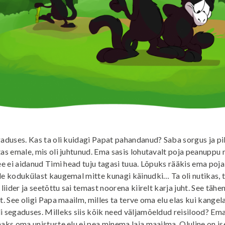
gaduses. Kas ta oli kuidagi Papat pahandanud? Saba sorgus ja pi
tas emale, mis oli juhtunud. Ema sasis lohutavalt poja peanuppu 
see ei aidanud Timi head tuju tagasi tuua. Lõpuks rääkis ema poja
le kodukülast kaugemal mitte kunagi käinudki… Ta oli nutikas, 
 liider ja seetõttu sai temast noorena kiirelt karja juht. See tähe
st. See oligi Papa maailm, milles ta terve oma elu elas kui kange
i segaduses. Milleks siis kõik need väljamõeldud reisilood? Em
maks oma unistuste elu ei pea minema laia maailma. Oluline on ise