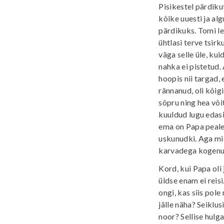
Pisikestel pärdikut
kõike uuesti ja al
pärdikuks. Tomi l
ühtlasi terve tsir
väga selle üle, ku
nahka ei pistetud.
hoopis nii targad, 
rännanud, oli kõigi
sõpru ning hea või
kuuldud lugu edasi
ema on Papa peale 
uskunudki. Aga mid
karvadega kogenud?
Kord, kui Papa oli
üldse enam ei reis
ongi, kas siis pol
jälle näha? Seiklus
noor? Sellise hulg