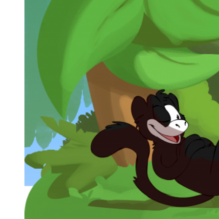
Kiiged
ROBIINIA
Vedru- ja kaalukiiged
Spooky män
Mängumajad ja varjualused
Rollimängud
ALUSK
Karussellid
Kõik toote
Liiva- ja veemängud
EPDM turva
Tasakaalu- ja tervisespordivahendid
Kummimati
Võrkatraktsioonid ja välibatuudid
Kummimult
3D Kummiloomad & Asfaldimängud
Kunstm
Õuesõpe ja muusikamängud
UUS!
Kummist mu
Interaktiivsed - ja teadustooted
Erivajadustega lastele
Elasto
UUS!