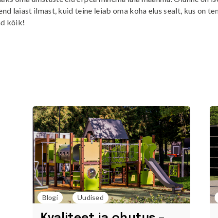
end laiast ilmast, kuid teine leiab oma koha elus sealt, kus on te
ad kõik!
Blogi
Uudised