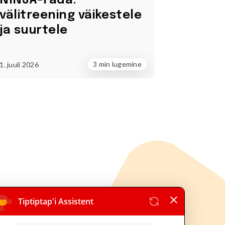
NINJA-rada:
välitreening väikestele
ja suurtele
3 min lugemine
1. juuli 2026
tiptap OÜ