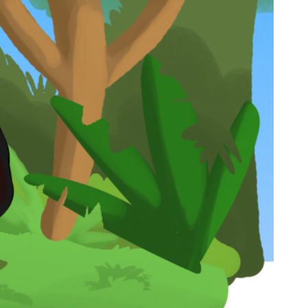
Välijõusaal
Seenioritele