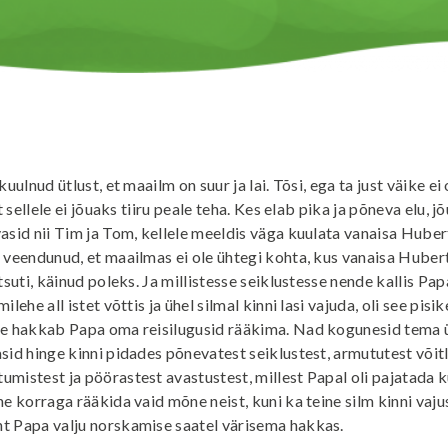
kuulnud ütlust, et maailm on suur ja lai. Tõsi, ega ta just väike ei 
t sellele ei jõuaks tiiru peale teha. Kes elab pika ja põneva elu, j
asid nii Tim ja Tom, kellele meeldis väga kuulata vanaisa Hubert
 veendunud, et maailmas ei ole ühtegi kohta, kus vanaisa Huber
tsuti, käinud poleks. Ja millistesse seiklustesse nende kallis Pap
ilehe all istet võttis ja ühel silmal kinni lasi vajuda, oli see pis
he hakkab Papa oma reisilugusid rääkima. Nad kogunesid tema
sid hinge kinni pidades põnevatest seiklustest, armututest võitl
mistest ja pöörastest avastustest, millest Papal oli pajatada 
he korraga rääkida vaid mõne neist, kuni ka teine silm kinni vaju
t Papa valju norskamise saatel värisema hakkas.