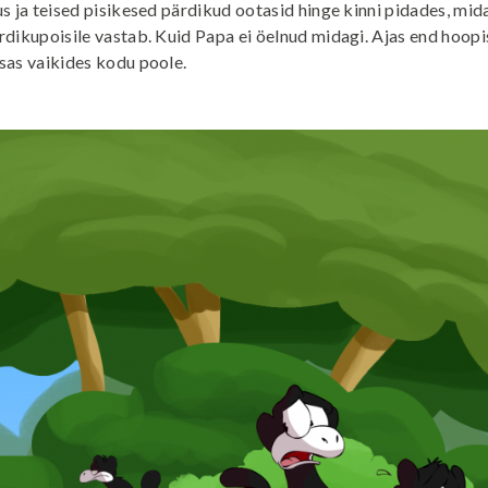
s ja teised pisikesed pärdikud ootasid hinge kinni pidades, mi
dikupoisile vastab. Kuid Papa ei öelnud midagi. Ajas end hoopis
sas vaikides kodu poole.