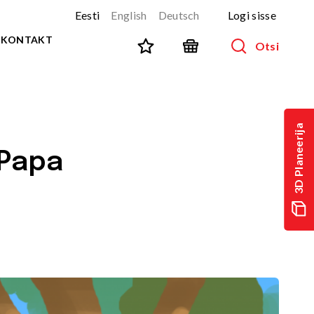
Eesti
English
Deutsch
Logi sisse
KONTAKT
Otsi
SPORT JA FITNESS
Kõik tooted
3D Planeerija
NINJA-rada
UUS!
 Papa
PARKUUR
UUS!
URBAN sari
UUS!
Spordivahendid
Välitreeningvahendid
d
Tänavatreening
)
Roostevaba välijõusaal
Multifunktsionaalsed väljakud
TEQ mängulauad