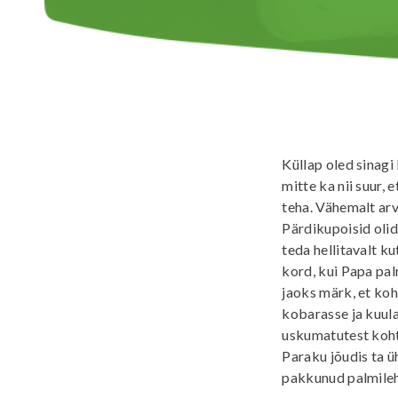
Küllap oled sinagi 
mitte ka nii suur, e
teha. Vähemalt arv
Pärdikupoisid olid
teda hellitavalt ku
kord, kui Papa palm
jaoks märk, et ko
kobarasse ja kuula
uskumatutest kohtu
Paraku jõudis ta ü
pakkunud palmileh