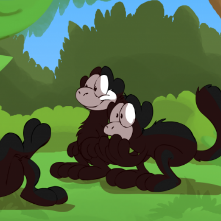
VÄLIMÖÖBEL
Kõik tooted
guvahendid
Linnaruumi tooted
Laste lauad ja pingid
ATTEMATERJALID
Pargipingid
Prügikastid
d
Jalgrattahoidjad
aluskate
Aiad
d
Koerteväljaku tooted (Agility)
s
uru turvaaluskate
rukärg
pave kivikatend