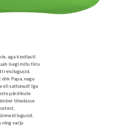
ole, aga kindlasti
õuab isegi mitu tiiru
i reisilugusid.
t ehk Papa, nagu
a oli sattunud! Iga
ikeste pärdikute
 ümber tihedasse
ustest,
kümneid lugusid.
s ning varju