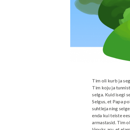
Tim oli kurb ja se
Tim koju ja tunnis
selga. Kuid isegi 
Selgus, et Papa po
suhtleja ning selge
enda kui teiste ee
armastasid. Tim ol
lõpuks aru, et ela