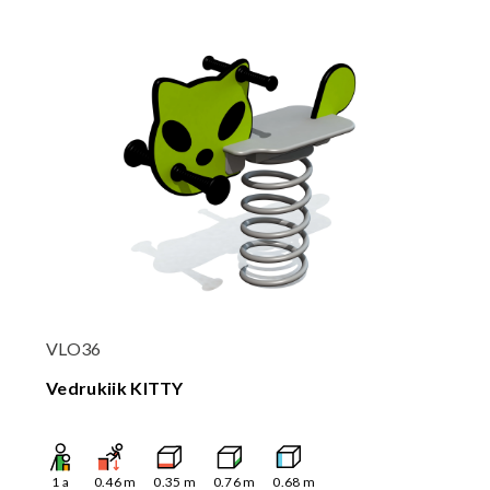
VLO36
Vedrukiik KITTY
1
a
0.46
m
0.35
m
0.76
m
0.68
m