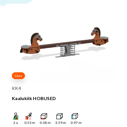
Uus
KK4
Kaalukiik HOBUSED
2
a
0.53
m
0.38
m
3.59
m
0.97
m