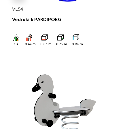
VL54
Vedrukiik PARDIPOEG
1
a
0.46
m
0.35
m
0.79
m
0.86
m