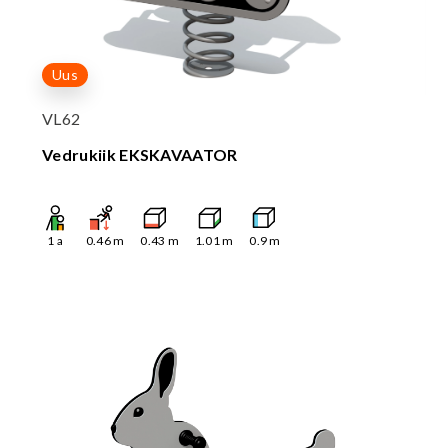
Uus
VL62
Vedrukiik EKSKAVAATOR
1
a
0.46
m
0.43
m
1.01
m
0.9
m