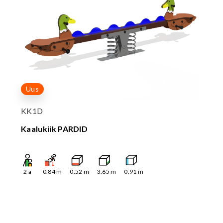
Uus
KK1D
Kaalukiik PARDID
2
a
0.84
m
0.52
m
3.65
m
0.91
m