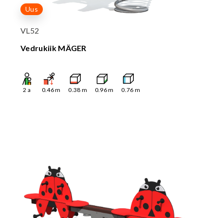
Uus
VL52
Vedrukiik MÄGER
2
a
0.46
m
0.38
m
0.96
m
0.76
m