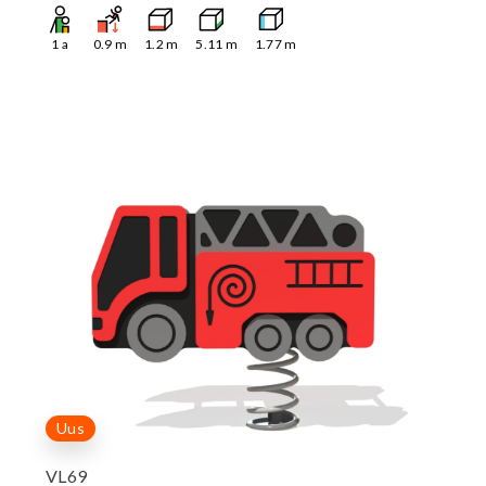
1
a
0.9
m
1.2
m
5.11
m
1.77
m
Uus
VL69