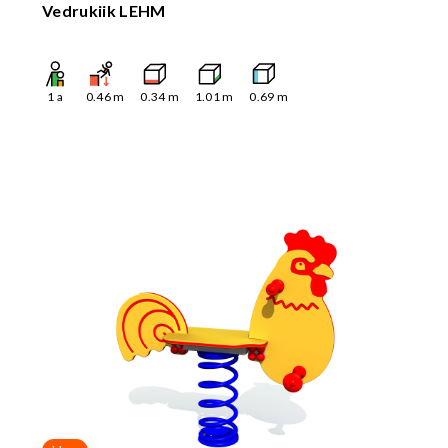
Vedrukiik LEHM
1
a
0.46
m
0.34
m
1.01
m
0.69
m