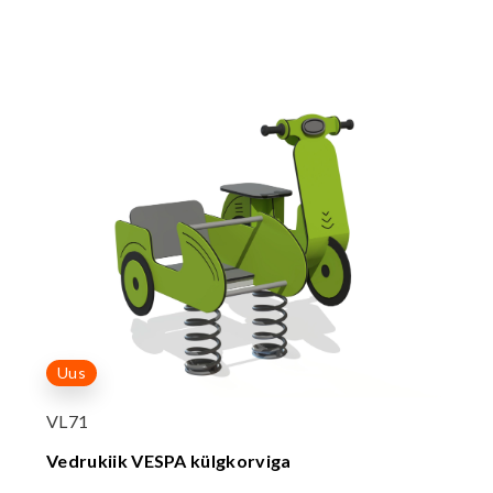
Uus
VL71
Vedrukiik VESPA külgkorviga