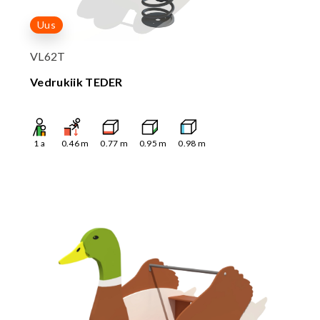
Uus
VL62T
Vedrukiik TEDER
1
a
0.46
m
0.77
m
0.95
m
0.98
m