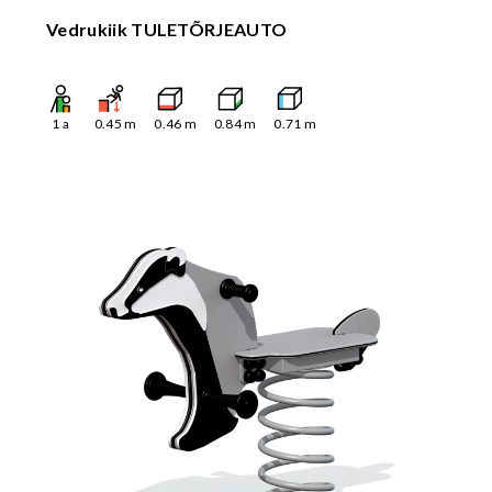
Vedrukiik TULETÕRJEAUTO
1
a
0.45
m
0.46
m
0.84
m
0.71
m