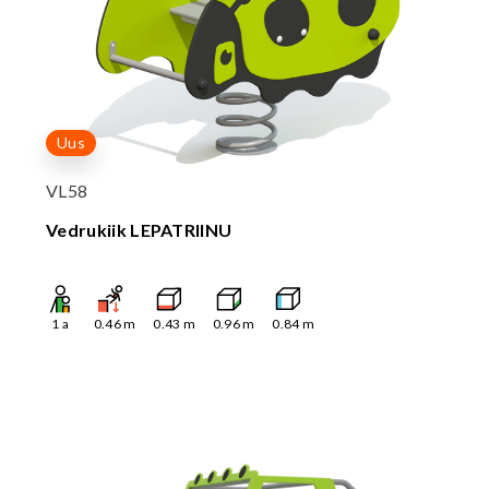
Uus
VL58
Vedrukiik LEPATRIINU
1
a
0.46
m
0.43
m
0.96
m
0.84
m