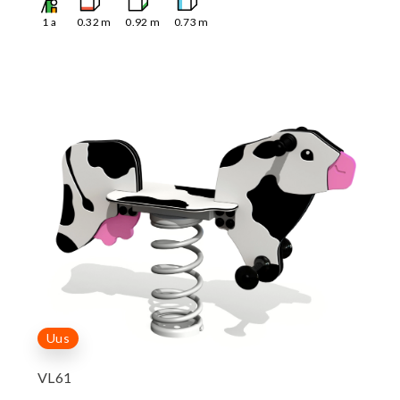
1
a
0.32
m
0.92
m
0.73
m
Uus
VL61