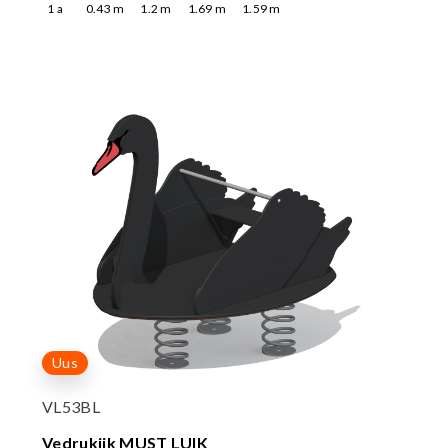
1
a
0.43
m
1.2
m
1.69
m
1.59
m
Uus
VL53BL
Vedrukiik MUST LUIK