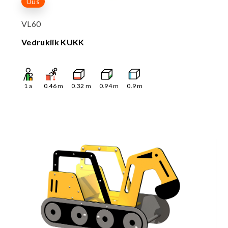
Uus
VL60
Vedrukiik KUKK
1
a
0.46
m
0.32
m
0.94
m
0.9
m