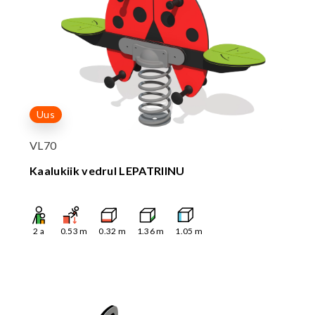
Uus
VL70
Kaalukiik vedrul LEPATRIINU
2
a
0.53
m
0.32
m
1.36
m
1.05
m