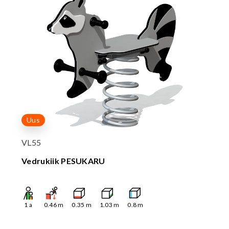
Uus
VL55
Vedrukiik PESUKARU
1
a
0.46
m
0.35
m
1.03
m
0.8
m