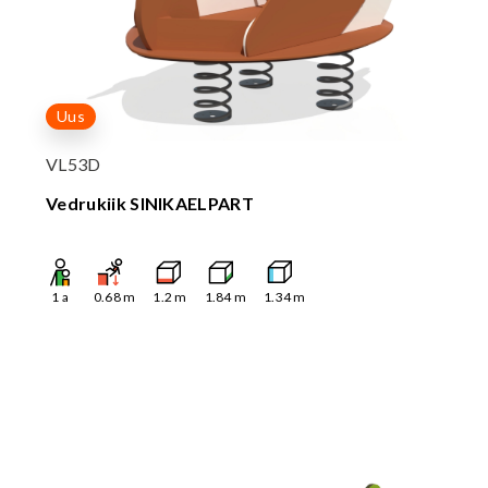
Uus
VL53D
Vedrukiik SINIKAELPART
1
a
0.68
m
1.2
m
1.84
m
1.34
m