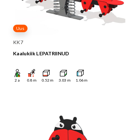
Uus
KK7
Kaalukiik LEPATRIINUD
2
a
0.8
m
0.52
m
3.03
m
1.06
m