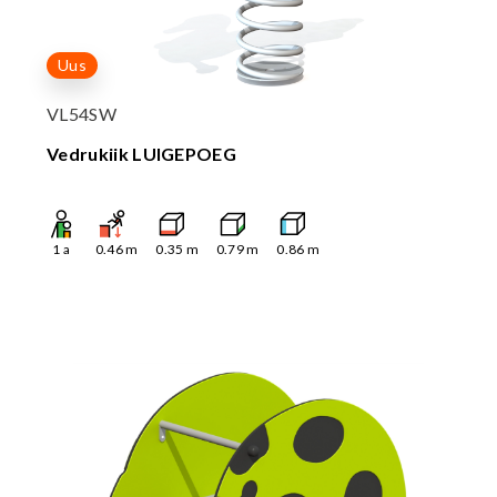
Uus
VL54SW
Vedrukiik LUIGEPOEG
1
a
0.46
m
0.35
m
0.79
m
0.86
m