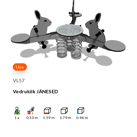
Uus
VL57
Vedrukiik JÄNESED
1
a
0.53
m
1.59
m
1.79
m
0.96
m