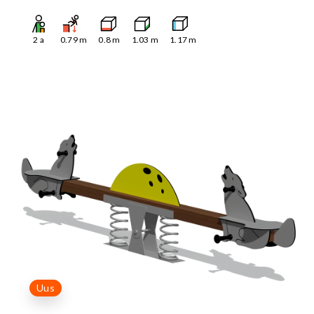
2
a
0.79
m
0.8
m
1.03
m
1.17
m
Uus