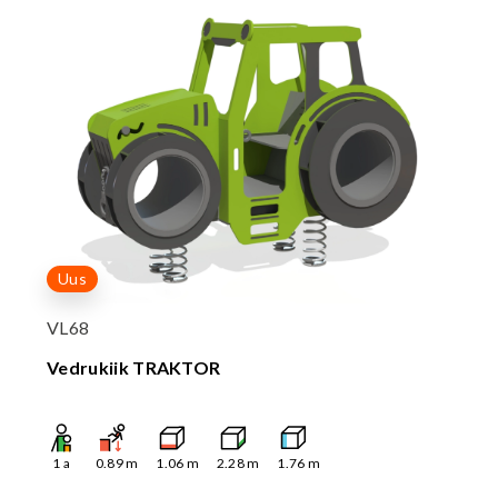
Uus
VL68
Vedrukiik TRAKTOR
1
a
0.89
m
1.06
m
2.28
m
1.76
m