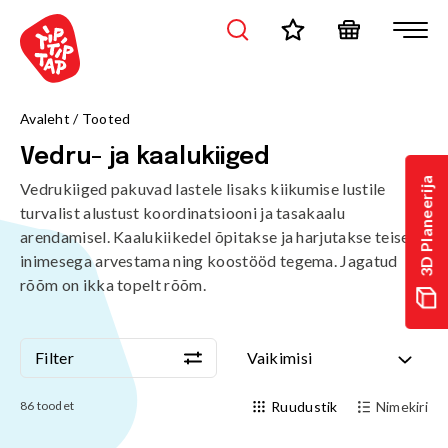
Avaleht
/
Tooted
Vedru- ja kaalukiiged
3D Planeerija
Vedrukiiged pakuvad lastele lisaks kiikumise lustile
turvalist alustust koordinatsiooni ja tasakaalu
arendamisel. Kaalukiikedel õpitakse ja harjutakse teise
inimesega arvestama ning koostööd tegema. Jagatud
rõõm on ikka topelt rõõm.
Filter
Vaikimisi
Filter
Vaikimisi
86
toodet
Ruudustik
Nimekiri