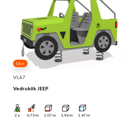
Uus
VL67
Vedrukiik JEEP
2
a
0.73
m
1.07
m
1.96
m
1.47
m