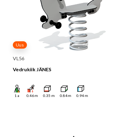
Uus
VL56
Vedrukiik JÄNES
1
a
0.46
m
0.35
m
0.84
m
0.94
m