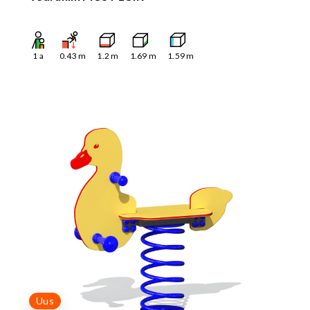
1
a
0.43
m
1.2
m
1.69
m
1.59
m
Uus