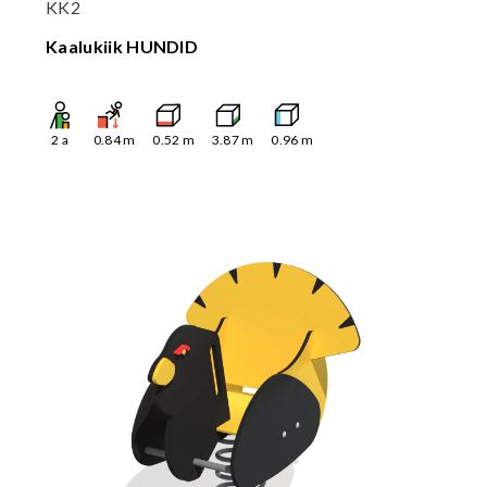
KK2
Kaalukiik HUNDID
2
a
0.84
m
0.52
m
3.87
m
0.96
m